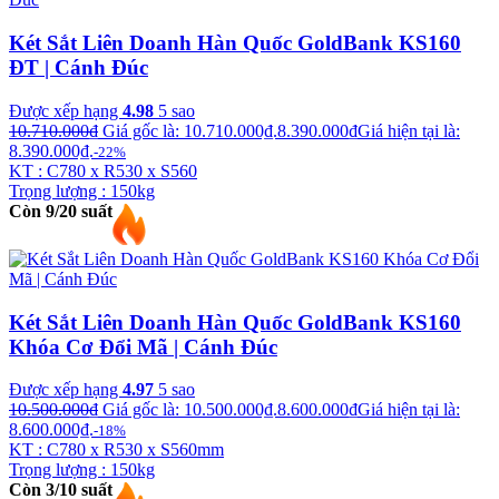
Két Sắt Liên Doanh Hàn Quốc GoldBank KS160
ĐT | Cánh Đúc
Được xếp hạng
4.98
5 sao
10.710.000
₫
Giá gốc là: 10.710.000₫.
8.390.000
₫
Giá hiện tại là:
8.390.000₫.
-22%
KT : C780 x R530 x S560
Trọng lượng : 150kg
Còn 9/20 suất
Két Sắt Liên Doanh Hàn Quốc GoldBank KS160
Khóa Cơ Đổi Mã | Cánh Đúc
Được xếp hạng
4.97
5 sao
10.500.000
₫
Giá gốc là: 10.500.000₫.
8.600.000
₫
Giá hiện tại là:
8.600.000₫.
-18%
KT : C780 x R530 x S560mm
Trọng lượng : 150kg
Còn 3/10 suất