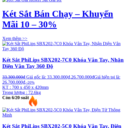
Két Sắt Bán Chạy – Khuyến
Mãi 10 – 30%
Xem thêm >>
Két Sắt PhiLips SBX202-7C0 Khóa Vân Tay, Nhận
Diện Vân Tay 360 Độ
33.300.000
₫
Giá gốc là: 33.300.000₫.
26.700.000
₫
Giá hiện tại là:
26.700.000₫.
-20%
KT : 700 x 450 x 420mm
Trọng lượng : 72.6kg
Còn 6/20 suất
Két Sắt PhiLips SBX202-5C0 Khóa Vân Tay, Điện