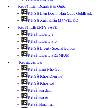
Két Sắt Liên Doanh Hàn Quốc
Két Sắt Liên Doanh Hàn Quốc GoldBank
Két Sắt Xuất Khẩu Mỹ WELKO
Két Sắt LIBERTY SAFE
Két sắt Liberty S
Két sắt Liberty Pro
Két Sắt Liberty Special Edition
Két sắt Liberty PREMIUM
Két sắt các loại
Két sắt mini Nhỏ Gọn
Két Sắt Khóa Điện Tử
Két Sắt Khóa Cơ
Két sắt gia đình
Két sắt giá rẻ
Két sắt khách sạn