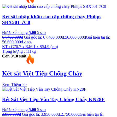
Két sắt nhập khẩu cao cấp chống cháy Philips
SBX501-7C0
Được xếp hạng
5.00
5 sao
67.400.000
₫
Giá gốc là: 67.400.000₫.
56.600.000
₫
Giá hiện tại là:
56.600.000₫.
-16%
KT : C70.7 x R46.1 x S54.9 (cm)
Trọng lượng : 111kg
Còn 3/10 suất
Két sắt Việt Tiệp Chống Cháy
Xem Thêm >>
Két Sắt Việt Tiệp Vân Tay Chống Cháy KN28F
Được xếp hạng
5.00
5 sao
3.950.000
₫
Giá gốc là: 3.950.000₫.
2.750.000
₫
Giá hiện tại là: