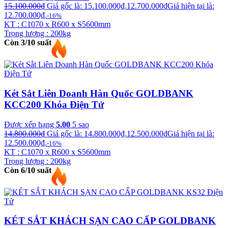
15.100.000
₫
Giá gốc là: 15.100.000₫.
12.700.000
₫
Giá hiện tại là:
12.700.000₫.
-16%
KT : C1070 x R600 x S5600mm
Trọng lượng : 200kg
Còn 3/10 suất
Két Sắt Liên Doanh Hàn Quốc GOLDBANK
KCC200 Khóa Điện Tử
Được xếp hạng
5.00
5 sao
14.800.000
₫
Giá gốc là: 14.800.000₫.
12.500.000
₫
Giá hiện tại là:
12.500.000₫.
-16%
KT : C1070 x R600 x S5600mm
Trọng lượng : 200kg
Còn 6/10 suất
KÉT SẮT KHÁCH SẠN CAO CẤP GOLDBANK