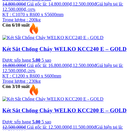
14.800.000
₫
Giá gốc là: 14.800.000₫.
12.500.000
₫
Giá hiện tại là:
12.500.000₫.
-16%
KT : C1070 x R600 x S5600mm
Trọng lượng : 200kg
Còn 6/10 suất
Két Sắt Chống Cháy WELKO KCC240 E – GOLD
Được xếp hạng
5.00
5 sao
16.800.000
₫
Giá gốc là: 16.800.000₫.
12.500.000
₫
Giá hiện tại là:
12.500.000₫.
-26%
KT : C1200 x R600 x S600mm
Trọng lượng : 230kg
Còn 3/10 suất
Két Sắt Chống Cháy WELKO KCC200 E – GOLD
Được xếp hạng
5.00
5 sao
12.500.000
₫
Giá gốc là: 12.500.000₫.
11.500.000
₫
Giá hiện tại là: