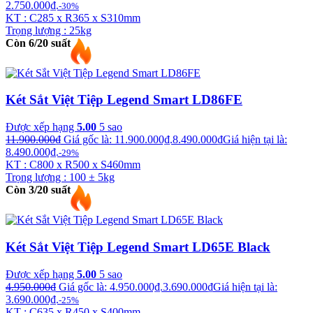
2.750.000₫.
-30%
KT : C285 x R365 x S310mm
Trọng lượng : 25kg
Còn 6/20 suất
Két Sắt Việt Tiệp Legend Smart LD86FE
Được xếp hạng
5.00
5 sao
11.900.000
₫
Giá gốc là: 11.900.000₫.
8.490.000
₫
Giá hiện tại là:
8.490.000₫.
-29%
KT : C800 x R500 x S460mm
Trọng lượng : 100 ± 5kg
Còn 3/20 suất
Két Sắt Việt Tiệp Legend Smart LD65E Black
Được xếp hạng
5.00
5 sao
4.950.000
₫
Giá gốc là: 4.950.000₫.
3.690.000
₫
Giá hiện tại là:
3.690.000₫.
-25%
KT : C635 x R450 x S400mm