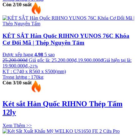
Còn 2/10 suất
KÉT SẮT Hàn Quốc RIHNO YUNOS 76C Khóa
Cơ Đổi Mã | Thép Nguyên Tấm
Được xếp hạng
4.98
5 sao
25.200.000
₫
Giá gốc là: 25.200.000₫.
19.900.000
₫
Giá hiện tại là:
19.900.000₫.
-21%
KT : C740 x R560 x S500(mm)
Trọng lượng : 170kg
Còn 3/10 suất
Két sắt Hàn Quốc RIHNO Thép Tấm
12ly
Xem Thêm >>