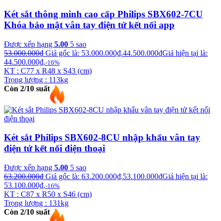
Két sắt thông minh cao cấp Philips SBX602-7CU
Khóa bảo mật vân tay điện tử kết nối app
Được xếp hạng
5.00
5 sao
53.000.000
₫
Giá gốc là: 53.000.000₫.
44.500.000
₫
Giá hiện tại là:
44.500.000₫.
-16%
KT : C77 x R48 x S43 (cm)
Trọng lượng : 113kg
Còn 2/10 suất
Két sắt Philips SBX602-8CU nhập khẩu vân tay
điện tử kết nối điện thoại
Được xếp hạng
5.00
5 sao
63.200.000
₫
Giá gốc là: 63.200.000₫.
53.100.000
₫
Giá hiện tại là:
53.100.000₫.
-16%
KT : C87 x R50 x S46 (cm)
Trọng lượng : 131kg
Còn 2/10 suất