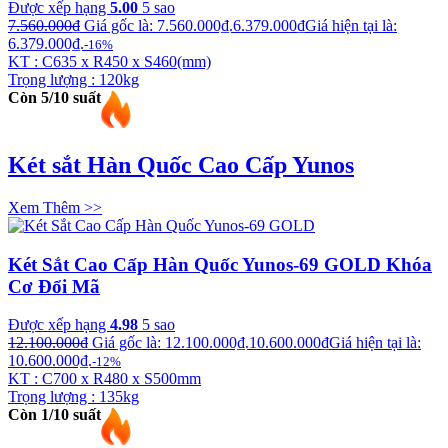
Được xếp hạng
5.00
5 sao
7.560.000
₫
Giá gốc là: 7.560.000₫.
6.379.000
₫
Giá hiện tại là:
6.379.000₫.
-16%
KT : C635 x R450 x S460(mm)
Trọng lượng : 120kg
Còn 5/10 suất
Két sắt Hàn Quốc Cao Cấp Yunos
Xem Thêm >>
Két Sắt Cao Cấp Hàn Quốc Yunos-69 GOLD Khóa
Cơ Đổi Mã
Được xếp hạng
4.98
5 sao
12.100.000
₫
Giá gốc là: 12.100.000₫.
10.600.000
₫
Giá hiện tại là:
10.600.000₫.
-12%
KT : C700 x R480 x S500mm
Trọng lượng : 135kg
Còn 1/10 suất