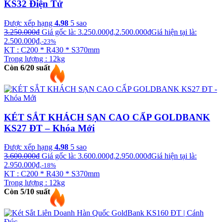
KS32 Điện Tử
Được xếp hạng
4.98
5 sao
3.250.000
₫
Giá gốc là: 3.250.000₫.
2.500.000
₫
Giá hiện tại là:
2.500.000₫.
-23%
KT : C200 * R430 * S370mm
Trọng lượng : 12kg
Còn 6/20 suất
KÉT SẮT KHÁCH SẠN CAO CẤP GOLDBANK
KS27 ĐT – Khóa Mới
Được xếp hạng
4.98
5 sao
3.600.000
₫
Giá gốc là: 3.600.000₫.
2.950.000
₫
Giá hiện tại là:
2.950.000₫.
-18%
KT : C200 * R430 * S370mm
Trọng lượng : 12kg
Còn 5/10 suất