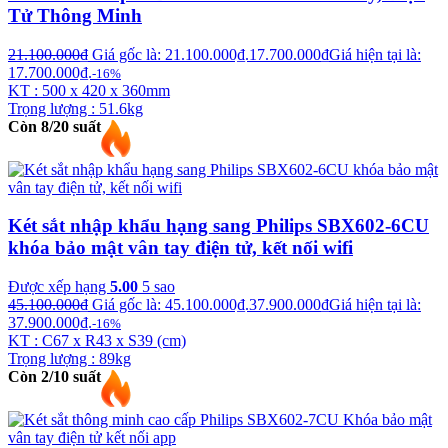
Tử Thông Minh
21.100.000
₫
Giá gốc là: 21.100.000₫.
17.700.000
₫
Giá hiện tại là:
17.700.000₫.
-16%
KT : 500 x 420 x 360mm
Trọng lượng : 51.6kg
Còn 8/20 suất
Két sắt nhập khẩu hạng sang Philips SBX602-6CU
khóa bảo mật vân tay điện tử, kết nối wifi
Được xếp hạng
5.00
5 sao
45.100.000
₫
Giá gốc là: 45.100.000₫.
37.900.000
₫
Giá hiện tại là:
37.900.000₫.
-16%
KT : C67 x R43 x S39 (cm)
Trọng lượng : 89kg
Còn 2/10 suất