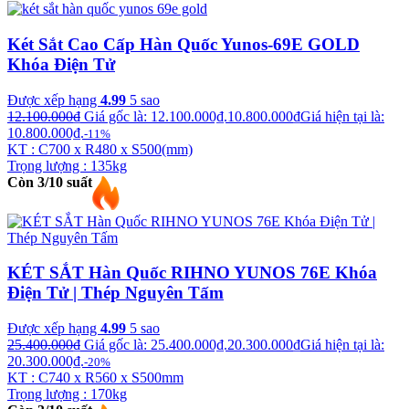
Két Sắt Cao Cấp Hàn Quốc Yunos-69E GOLD
Khóa Điện Tử
Được xếp hạng
4.99
5 sao
12.100.000
₫
Giá gốc là: 12.100.000₫.
10.800.000
₫
Giá hiện tại là:
10.800.000₫.
-11%
KT : C700 x R480 x S500(mm)
Trọng lượng : 135kg
Còn 3/10 suất
KÉT SẮT Hàn Quốc RIHNO YUNOS 76E Khóa
Điện Tử | Thép Nguyên Tấm
Được xếp hạng
4.99
5 sao
25.400.000
₫
Giá gốc là: 25.400.000₫.
20.300.000
₫
Giá hiện tại là:
20.300.000₫.
-20%
KT : C740 x R560 x S500mm
Trọng lượng : 170kg