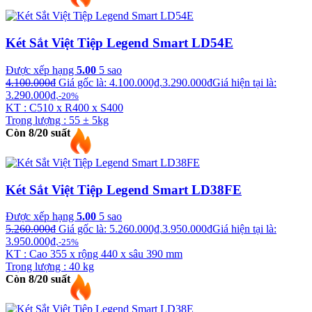
Két Sắt Việt Tiệp Legend Smart LD54E
Được xếp hạng
5.00
5 sao
4.100.000
₫
Giá gốc là: 4.100.000₫.
3.290.000
₫
Giá hiện tại là:
3.290.000₫.
-20%
KT : C510 x R400 x S400
Trọng lượng : 55 ± 5kg
Còn 8/20 suất
Két Sắt Việt Tiệp Legend Smart LD38FE
Được xếp hạng
5.00
5 sao
5.260.000
₫
Giá gốc là: 5.260.000₫.
3.950.000
₫
Giá hiện tại là:
3.950.000₫.
-25%
KT : Cao 355 x rộng 440 x sâu 390 mm
Trọng lượng : 40 kg
Còn 8/20 suất