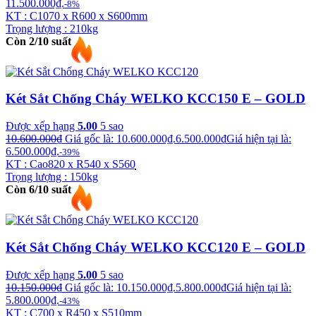
11.500.000₫.
-8%
KT : C1070 x R600 x S600mm
Trọng lượng : 210kg
Còn 2/10 suất
Két Sắt Chống Cháy WELKO KCC150 E – GOLD
Được xếp hạng
5.00
5 sao
10.600.000
₫
Giá gốc là: 10.600.000₫.
6.500.000
₫
Giá hiện tại là:
6.500.000₫.
-39%
KT : Cao820 x R540 x S560̣̣̣̣
Trọng lượng : 150kg
Còn 6/10 suất
Két Sắt Chống Cháy WELKO KCC120 E – GOLD
Được xếp hạng
5.00
5 sao
10.150.000
₫
Giá gốc là: 10.150.000₫.
5.800.000
₫
Giá hiện tại là:
5.800.000₫.
-43%
KT : C700 x R450 x S510mm