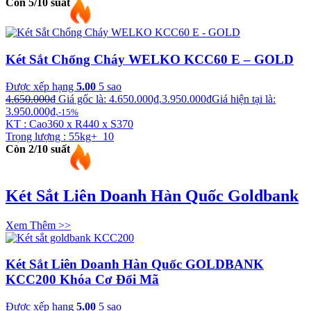
Còn 5/10 suất
Két Sắt Chống Cháy WELKO KCC60 E – GOLD
Được xếp hạng
5.00
5 sao
4.650.000
₫
Giá gốc là: 4.650.000₫.
3.950.000
₫
Giá hiện tại là:
3.950.000₫.
-15%
KT : Cao360 x R440 x S370
Trọng lượng : 55kg+_10
Còn 2/10 suất
Két Sắt Liên Doanh Hàn Quốc Goldbank
Xem Thêm >>
Két Sắt Liên Doanh Hàn Quốc GOLDBANK
KCC200 Khóa Cơ Đổi Mã
Được xếp hạng
5.00
5 sao