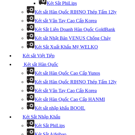
Két Sắt PhiLips
Két sắt Hàn Quốc RIHNO Thép Tấm 12ly
Két sắt Vân Tay Cao Cấp Korea
Két Sắt Liên Doanh Hàn Quốc GoldBank
Két sắt Nhật Bản VENUS Chống Cháy
Két Sắt Xuất Khẩu Mỹ WELKO
Két sắt Việt Tiệp
Két sắt Hàn Quốc
Két sắt Hàn Quốc Cao Cấp Yunos
Két sắt Hàn Quốc RIHNO Thép Tấm 12ly
Két sắt Vân Tay Cao Cấp Korea
Két sắt Hàn Quốc Cao Cấp HANMI
Két sắt nhập khẩu BOOIL
Két Sắt Nhập Khẩu
Két Sắt PhiLips
Két Sắt Aifeibao