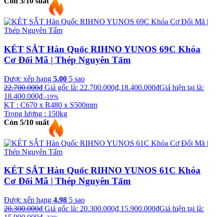
Còn 3/10 suất
KÉT SẮT Hàn Quốc RIHNO YUNOS 69C Khóa
Cơ Đổi Mã | Thép Nguyên Tấm
Được xếp hạng
5.00
5 sao
22.700.000
₫
Giá gốc là: 22.700.000₫.
18.400.000
₫
Giá hiện tại là:
18.400.000₫.
-19%
KT : C670 x R480 x S500mm
Trọng lượng : 150kg
Còn 5/10 suất
KÉT SẮT Hàn Quốc RIHNO YUNOS 61C Khóa
Cơ Đổi Mã | Thép Nguyên Tấm
Được xếp hạng
4.98
5 sao
20.300.000
₫
Giá gốc là: 20.300.000₫.
15.900.000
₫
Giá hiện tại là: