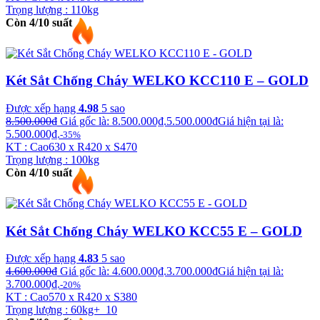
Trọng lượng : 110kg
Còn 4/10 suất
Két Sắt Chống Cháy WELKO KCC110 E – GOLD
Được xếp hạng
4.98
5 sao
8.500.000
₫
Giá gốc là: 8.500.000₫.
5.500.000
₫
Giá hiện tại là:
5.500.000₫.
-35%
KT : Cao630 x R420 x S470
Trọng lượng : 100kg
Còn 4/10 suất
Két Sắt Chống Cháy WELKO KCC55 E – GOLD
Được xếp hạng
4.83
5 sao
4.600.000
₫
Giá gốc là: 4.600.000₫.
3.700.000
₫
Giá hiện tại là:
3.700.000₫.
-20%
KT : Cao570 x R420 x S380
Trọng lượng : 60kg+_10