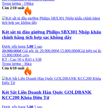
Trọng lượng : 196kg
Còn 2/10 suất
Két sắt tủ đầu giường Philips SBX301 Nhập khẩu
chính hãng tích hợp sạc không dây
Được xếp hạng
5.00
5 sao
20.900.000
₫
Giá gốc là: 20.900.000₫.
15.800.000
₫
Giá hiện tại là:
15.800.000₫.
-24%
KT : Cao 50 x R43 x S38
Trọng lượng : 36kg
Còn 6/10 suất
Két Sắt Liên Doanh Hàn Quốc GOLDBANK
KCC200 Khóa Điện Tử
Được xếp hạng
5.00
5 sao