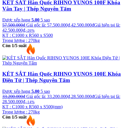
KÉT SẮT Hàn Quốc RIHNO YUNOS 100F Khóa
Vân Tay | Thép Nguyên Tấm
Được xếp hạng
5.00
5 sao
57.500.000
₫
Giá gốc là: 57.500.000₫.
42.500.000
₫
Giá hiện tại là:
42.500.000₫.
-26%
KT : C1000 x R560 x S500
Trọng lượng : 270kg
Còn 1/5 suất
KÉT SẮT Hàn Quốc RIHNO YUNOS 100E Khóa
Điện Tử | Thép Nguyên Tấm
Được xếp hạng
5.00
5 sao
33.200.000
₫
Giá gốc là: 33.200.000₫.
28.500.000
₫
Giá hiện tại là:
28.500.000₫.
-14%
KT : C1000 x R560 x S500(mm)
Trọng lượng : 270kg
Còn 1/5 suất