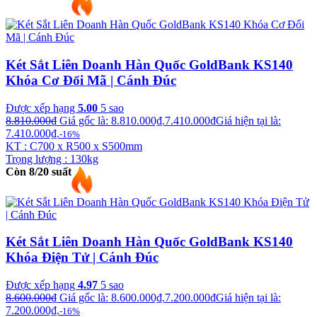
Két Sắt Liên Doanh Hàn Quốc GoldBank KS140
Khóa Cơ Đổi Mã | Cánh Đúc
Được xếp hạng
5.00
5 sao
8.810.000
₫
Giá gốc là: 8.810.000₫.
7.410.000
₫
Giá hiện tại là:
7.410.000₫.
-16%
KT : C700 x R500 x S500mm
Trọng lượng : 130kg
Còn 8/20 suất
Két Sắt Liên Doanh Hàn Quốc GoldBank KS140
Khóa Điện Tử | Cánh Đúc
Được xếp hạng
4.97
5 sao
8.600.000
₫
Giá gốc là: 8.600.000₫.
7.200.000
₫
Giá hiện tại là:
7.200.000₫.
-16%