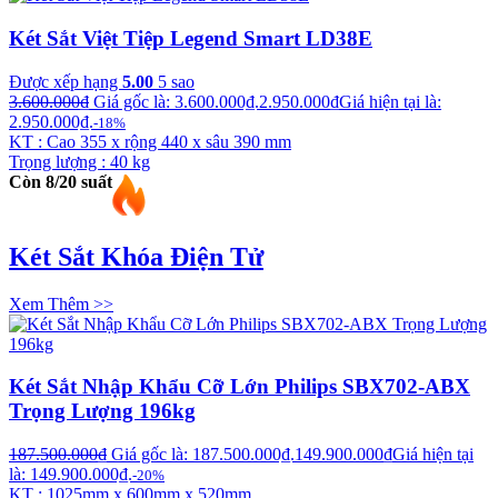
Két Sắt Việt Tiệp Legend Smart LD38E
Được xếp hạng
5.00
5 sao
3.600.000
₫
Giá gốc là: 3.600.000₫.
2.950.000
₫
Giá hiện tại là:
2.950.000₫.
-18%
KT : Cao 355 x rộng 440 x sâu 390 mm
Trọng lượng : 40 kg
Còn 8/20 suất
Két Sắt Khóa Điện Tử
Xem Thêm >>
Két Sắt Nhập Khẩu Cỡ Lớn Philips SBX702-ABX
Trọng Lượng 196kg
187.500.000
₫
Giá gốc là: 187.500.000₫.
149.900.000
₫
Giá hiện tại
là: 149.900.000₫.
-20%
KT : 1025mm x 600mm x 520mm