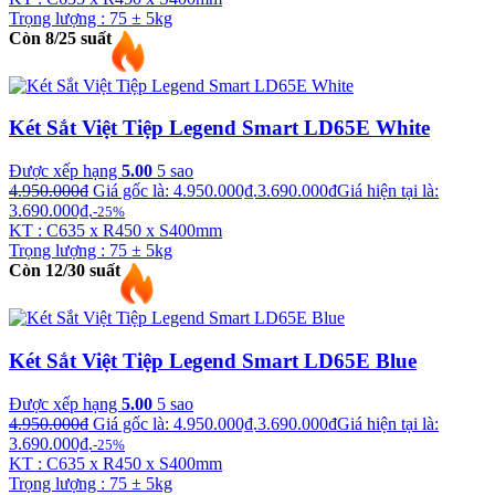
Trọng lượng : 75 ± 5kg
Còn 8/25 suất
Két Sắt Việt Tiệp Legend Smart LD65E White
Được xếp hạng
5.00
5 sao
4.950.000
₫
Giá gốc là: 4.950.000₫.
3.690.000
₫
Giá hiện tại là:
3.690.000₫.
-25%
KT : C635 x R450 x S400mm
Trọng lượng : 75 ± 5kg
Còn 12/30 suất
Két Sắt Việt Tiệp Legend Smart LD65E Blue
Được xếp hạng
5.00
5 sao
4.950.000
₫
Giá gốc là: 4.950.000₫.
3.690.000
₫
Giá hiện tại là:
3.690.000₫.
-25%
KT : C635 x R450 x S400mm
Trọng lượng : 75 ± 5kg