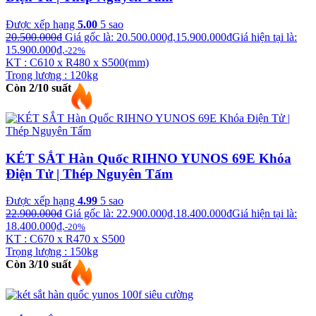
Được xếp hạng
5.00
5 sao
20.500.000
₫
Giá gốc là: 20.500.000₫.
15.900.000
₫
Giá hiện tại là:
15.900.000₫.
-22%
KT : C610 x R480 x S500(mm)
Trọng lượng : 120kg
Còn 2/10 suất
KÉT SẮT Hàn Quốc RIHNO YUNOS 69E Khóa
Điện Tử | Thép Nguyên Tấm
Được xếp hạng
4.99
5 sao
22.900.000
₫
Giá gốc là: 22.900.000₫.
18.400.000
₫
Giá hiện tại là:
18.400.000₫.
-20%
KT : C670 x R470 x S500
Trọng lượng : 150kg
Còn 3/10 suất