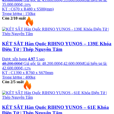
35.000.000₫.
-20%
KT : C670 x R480 x S500(mm)
Trọng lượng : 150kg
Còn 2/10 suất
KÉT SẮT Hàn Quốc RIHNO YUNOS – 139E Khóa
Điện Tử | Thép Nguyên Tấm
Được xếp hạng
4.97
5 sao
48.200.000
₫
Giá gốc là: 48.200.000₫.
42.600.000
₫
Giá hiện tại là:
42.600.000₫.
-12%
KT : C1390 x R760 x S670mm
Trọng lượng : 400kg
Còn 2/5 suất
KÉT SẮT Hàn Quốc RIHNO YUNOS – 61E Khóa
Điện Tử | Thép Nguyên Tấm