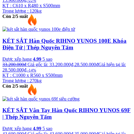
15.900.000₫.
-22%
KT : C610 x R480 x S500mm
Trọng lượng : 120kg
Còn 2/5 suất
KÉT SẮT Hàn Quốc RIHNO YUNOS 100E Khóa
Điện Tử | Thép Nguyên Tấm
Được xếp hạng
4.99
5 sao
33.200.000
₫
Giá gốc là: 33.200.000₫.
28.500.000
₫
Giá hiện tại là:
28.500.000₫.
-14%
KT : C1000 x R560 x S500mm
Trọng lượng : 270kg
Còn 2/5 suất
KÉT SẮT Vân Tay Hàn Quốc RIHNO YUNOS 69F
| Thép Nguyên Tấm
Được xếp hạng
4.99
5 sao
43.600.000
₫
Giá gốc là: 43.600.000₫.
35.000.000
₫
Giá hiện tại là: