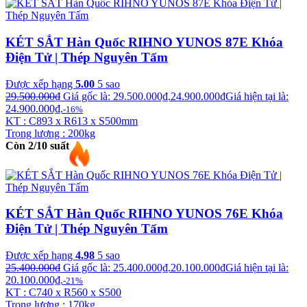
KÉT SẮT Hàn Quốc RIHNO YUNOS 87E Khóa
Điện Tử | Thép Nguyên Tấm
Được xếp hạng
5.00
5 sao
29.500.000
₫
Giá gốc là: 29.500.000₫.
24.900.000
₫
Giá hiện tại là:
24.900.000₫.
-16%
KT : C893 x R613 x S500mm
Trọng lượng : 200kg
Còn 2/10 suất
KÉT SẮT Hàn Quốc RIHNO YUNOS 76E Khóa
Điện Tử | Thép Nguyên Tấm
Được xếp hạng
4.98
5 sao
25.400.000
₫
Giá gốc là: 25.400.000₫.
20.100.000
₫
Giá hiện tại là:
20.100.000₫.
-21%
KT : C740 x R560 x S500
Trọng lượng : 170kg