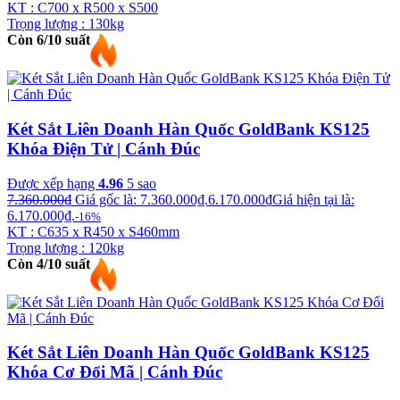
KT : C700 x R500 x S500
Trọng lượng : 130kg
Còn 6/10 suất
Két Sắt Liên Doanh Hàn Quốc GoldBank KS125
Khóa Điện Tử | Cánh Đúc
Được xếp hạng
4.96
5 sao
7.360.000
₫
Giá gốc là: 7.360.000₫.
6.170.000
₫
Giá hiện tại là:
6.170.000₫.
-16%
KT : C635 x R450 x S460mm
Trọng lượng : 120kg
Còn 4/10 suất
Két Sắt Liên Doanh Hàn Quốc GoldBank KS125
Khóa Cơ Đổi Mã | Cánh Đúc