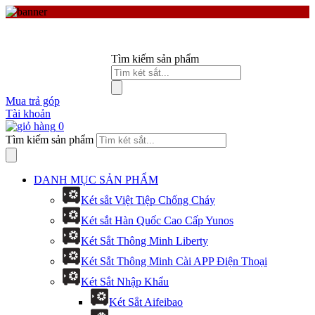
Tìm kiếm sản phẩm
Mua trả góp
Tài khoản
0
Tìm kiếm sản phẩm
DANH MỤC SẢN PHẨM
Két sắt Việt Tiệp Chống Cháy
Két sắt Hàn Quốc Cao Cấp Yunos
Két Sắt Thông Minh Liberty
Két Sắt Thông Minh Cài APP Điện Thoại
Két Sắt Nhập Khẩu
Két Sắt Aifeibao